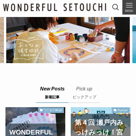
MENU
New Posts
Pick up
ピックアップ
新着記事
ワンセトNews
Feature
第４回 瀬戸内み
WONDERFUL
っけみっけ！宮