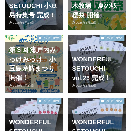
SETOUCHI 小豆
木牧場 夏の収
島特集号 完成！
穫祭 開催
2026年6月23日
2026年6月22日
ワンセトNews
ワンセトNews
第３回 瀬戸内み
っけみっけ！小
WONDERFUL
豆島産鰆まつり
SETOUCHI
開催！
vol.23 完成！
2026年4月28日
2026年3月25日
ワンセトNews
ワンセトNews
WONDERFUL
WONDERFUL