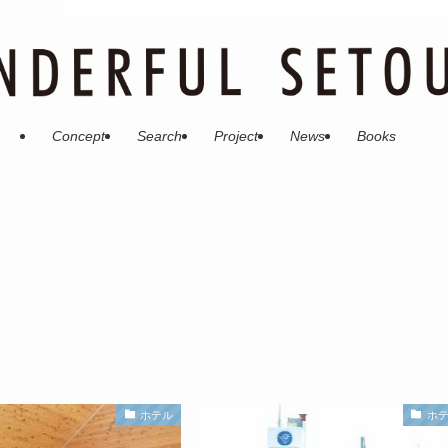
Concept
Search
Project
News
Books
ホテル
ホ