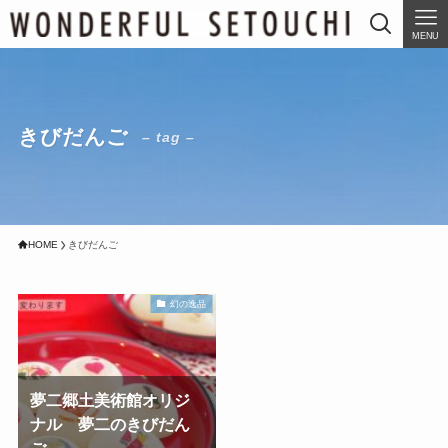
MENU
きびだんご
– tag –
HOME
きびだんご
幻の逸品
夢二郷土美術館オリジ
ナル 夢二のきびだん
ご