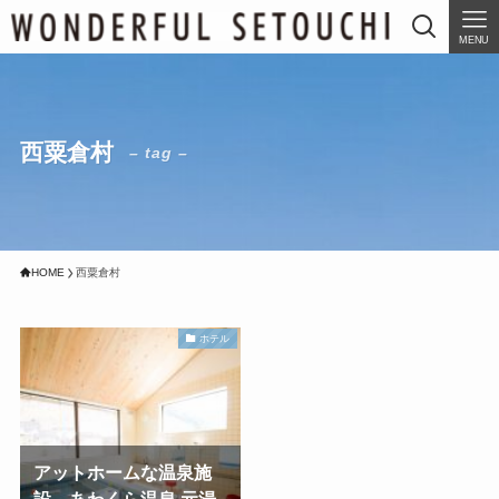
MENU
西粟倉村
– tag –
HOME
西粟倉村
ホテル
アットホームな温泉施
設 あわくら温泉 元湯