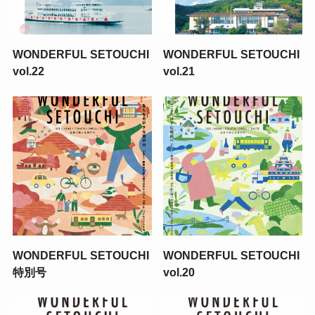
WONDERFUL SETOUCHI
WONDERFUL SETOUCHI
vol.22
vol.21
WONDERFUL SETOUCHI
WONDERFUL SETOUCHI
特別号
vol.20