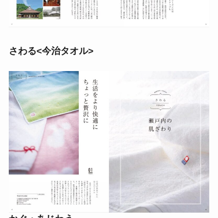
さわる<今治タオル>