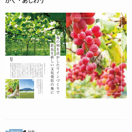
かぐ・あじわう