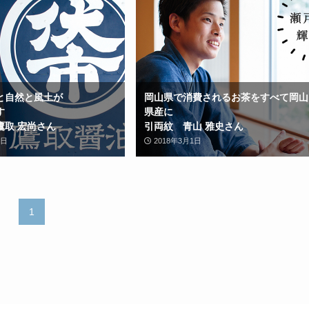
と自然と風土が
岡山県で消費されるお茶をすべて岡山
す
県産に
鷹取 宏尚さん
引両紋 青山 雅史さん
6日
2018年3月1日
1