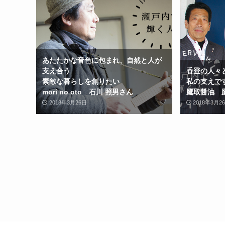
あたたかな音色に包まれ、自然と人が
支え合う
香登の人々
素敵な暮らしを創りたい
私の支えで
mori no oto 石川 照男さん
鷹取醤油 
2018年3月26日
2018年3月2