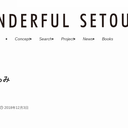
Concept
Search
Project
News
Books
らみ
2018年12月3日