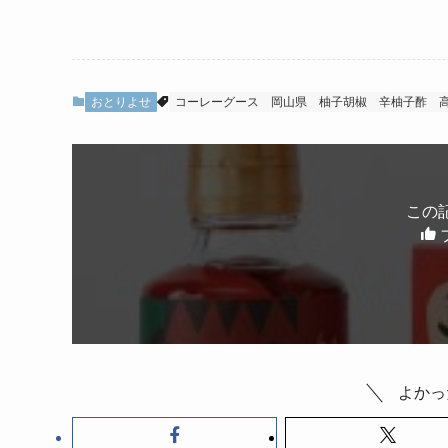
おとりよせ
コーレーグース
岡山県
柚子胡椒
辛柚子酢
この
よかっ