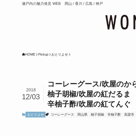
瀬戸内の魅力発見 WEB 岡山 / 香川 / 広島 / 神戸
HOME
Pickup
おとりよせ
コーレーグース/吹屋のか
2018
柚子胡椒/吹屋の紅だるま
12/03
辛柚子酢/吹屋の紅てんぐ
おとりよせ
コーレーグース
岡山県
柚子胡椒
辛柚子酢
高梁市